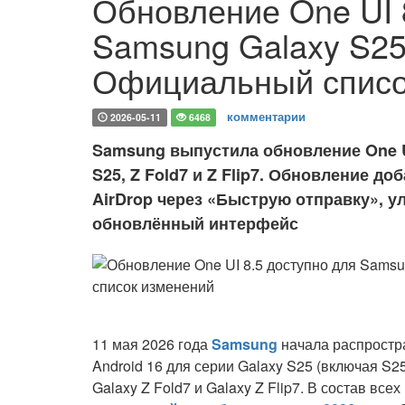
Обновление One UI 
Samsung Galaxy S25, 
Официальный списо
комментарии
2026-05-11
6468
Samsung выпустила обновление One UI 
S25, Z Fold7 и Z Flip7. Обновление д
AirDrop через «Быструю отправку», у
обновлённый интерфейс
11 мая 2026 года
Samsung
начала распрост
Android 16 для серии Galaxy S25 (включая S2
Galaxy Z Fold7 и Galaxy Z Flip7. В состав вс