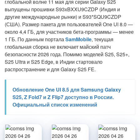
глобальной волне
11 мая
для серии Galaxy S25
выпущены прошивки S93xBXXU9CZDP (Индия и
другие международные рынки) и S93*SQU9CZDP
(США). Размер пакета для пользователей One UI 8.0 —
около 4,4 ГБ, для участников бета-программы — менее
1 ГБ. По данным портала
SamMobile
, текущая
глобальная сборка не включает майский патч
безопасности 2026 года. Помимо моделей S25, S25+,
S25 Ultra и S25 Edge, в Индии стартовало
распространение и для Galaxy S25 FE.
Обновление One UI 8.5 для Samsung Galaxy
S25, Z Fold7 и Z Flip7 доступно в России.
Официальный список изменений