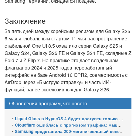
Samsung Германии, ожидается позднее.
Заключение
За пять дней между корейским релизом для Galaxy S25
6 мая
и глобальным стартом
11 мая
распространение
стабильной One UI 8.5 охватило серии Galaxy S25 и
Galaxy S24, Galaxy S25 FE и Galaxy S24 FE, складные Z
Fold 7 и Z Flip 7. На практике это даёт владельцам
флагманов 2024 и 2025 годов переработанный
интерфейс на базе Android 16 QPR2, совместимость с
AirDrop через «Быструю отправку» и часть ИИ-
функций, ранее эксклюзивных для Galaxy S26.
Обновления программ, что нового
•
Liquid Glass в HyperOS 4 будет доступен только на флагманских чипсетах
•
Cloudflare ошиблась с прогнозом трафика: машины обошли людей в мае 2026
•
Samsung представила 200-мегапиксельный сенсор ISOCELL HPC с DeepPix