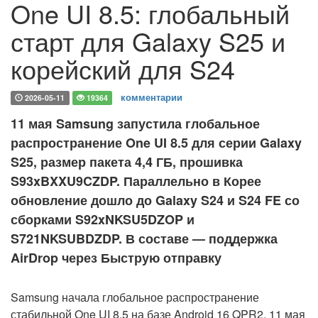
One UI 8.5: глобальный
старт для Galaxy S25 и
корейский для S24
комментарии
2026-05-11
19364
11 мая Samsung запустила глобальное
распространение One UI 8.5 для серии Galaxy
S25, размер пакета 4,4 ГБ, прошивка
S93xBXXU9CZDP. Параллельно в Корее
обновление дошло до Galaxy S24 и S24 FE со
сборками S92xNKSU5DZOP и
S721NKSUBDZDP. В составе — поддержка
AirDrop через Быструю отправку
Samsung начала глобальное распространение
стабильной One UI 8.5 на базе Android 16 QPR2.
11 мая