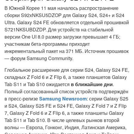
В Южной Корее
11 мая
началось распространение
сборки S92xNKSU5DZOP для Galaxy S24, S24+ и S24
Ultra. Galaxy S24 FE обновляется отдельной прошивкой
S721NKSUBDZDP. Для устройств на стабильной
версии One UI 8.0 размер загрузки превышает 4 ГБ;
участникам бета-программы приходит
инкрементальный пакет на 371 МБ. Источник прошивок
— форум Samsung Community.
Глобальное расширение для серии S24, Galaxy S24 FE,
складных Z Fold 6 и Z Flip 6, а также планшетов Galaxy
Tab S11 и Tab S10 ожидается
в ближайшие дни
.
Полный согласованный список устройств подтверждён
в пресс-релизе
Samsung Newsroom
: серии Galaxy S25
и S24, Galaxy S25 FE и S24 FE, Galaxy Z Fold 7 и Z Flip
7, Galaxy Z Fold 6 и Z Flip 6, а также планшеты Galaxy
Tab S11 и Tab S10. В числе целевых рынков второй
волны — Европа, Гонконг, Индия, Латинская Америка,