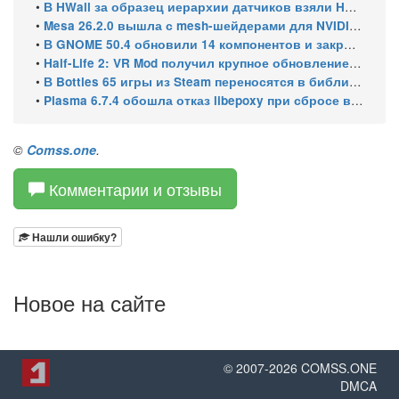
•
В HWall за образец иерархии датчиков взяли HWiNFO64 из Windows
•
Mesa 26.2.0 вышла с mesh-шейдерами для NVIDIA, OpenCL 3.1 и исправлениями для игр
•
В GNOME 50.4 обновили 14 компонентов и закрыли уязвимости GDM
•
Half-Life 2: VR Mod получил крупное обновление и статус Steam Frame Verified
•
В Bottles 65 игры из Steam переносятся в библиотеку автоматически
•
Plasma 6.7.4 обошла отказ libepoxy при сбросе видеокарты
©
Comss.one
.
Комментарии и отзывы
Нашли ошибку?
Новое на сайте
© 2007-
2026
COMSS.ONE
DMCA