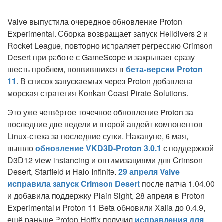
Valve выпустила очередное обновление Proton
Experimental. Сборка возвращает запуск Helldivers 2 и
Rocket League, повторно испраляет регрессию Crimson
Desert при работе с GameScope и закрывает сразу
шесть проблем, появившихся в
бета-версии Proton
11
. В список запускаемых через Proton добавлена
морская стратегия Konkan Coast Pirate Solutions.
Это уже четвёртое точечное обновление Proton за
последние две недели и второй апдейт компонентов
Linux-стека за последние сутки. Накануне,
6 мая
,
вышло
обновление VKD3D-Proton 3.0.1
с поддержкой
D3D12 view instancing и оптимизациями для Crimson
Desert, Starfield и Halo Infinite.
29 апреля Valve
исправила запуск Crimson Desert
после патча 1.04.00
и добавила поддержку Plain Sight,
28 апреля
в Proton
Experimental и Proton 11 Beta обновили Xalia до 0.4.9,
ещё раньше Proton Hotfix получил
исправления для