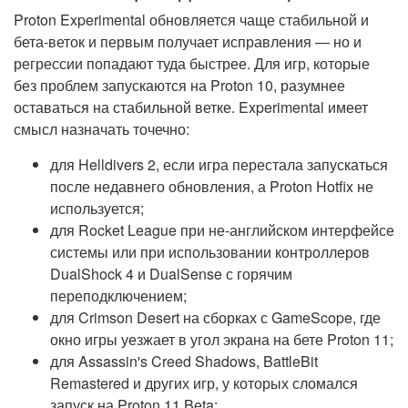
Proton Experimental обновляется чаще стабильной и
бета-веток и первым получает исправления — но и
регрессии попадают туда быстрее. Для игр, которые
без проблем запускаются на Proton 10, разумнее
оставаться на стабильной ветке. Experimental имеет
смысл назначать точечно:
для Helldivers 2, если игра перестала запускаться
после недавнего обновления, а Proton Hotfix не
используется;
для Rocket League при не-английском интерфейсе
системы или при использовании контроллеров
DualShock 4 и DualSense с горячим
переподключением;
для Crimson Desert на сборках с GameScope, где
окно игры уезжает в угол экрана на бете Proton 11;
для Assassin's Creed Shadows, BattleBit
Remastered и других игр, у которых сломался
запуск на Proton 11 Beta;