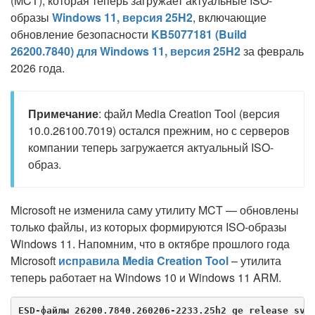
(MCT), которая теперь загружает актуальные ISO-
образы
Windows 11, версия 25H2
, включающие
обновление безопасности
KB5077181 (Build
26200.7840) для Windows 11, версия 25H2
за февраль
2026 года.
Примечание
: файл Media Creation Tool (версия
10.0.26100.7019) остался прежним, но с серверов
компании теперь загружается актуальный ISO-
образ.
Microsoft не изменила саму утилиту MCT — обновлены
только файлы, из которых формируются ISO-образы
Windows 11. Напомним, что в октябре прошлого года
Microsoft
исправила Media Creation Tool
– утилита
теперь работает на Windows 10 и Windows 11 ARM.
ESD-файлы 26200.7840.260206-2233.25h2_ge_release_svc