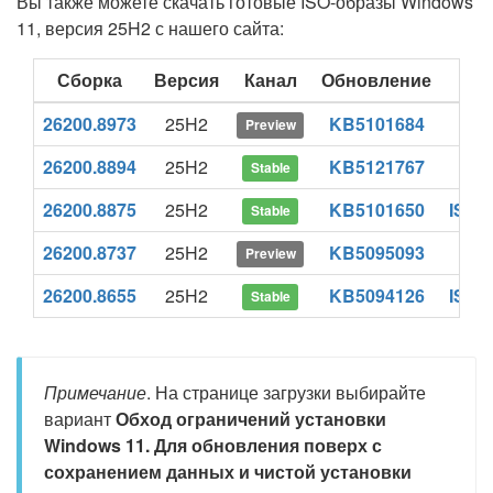
Вы также можете скачать готовые ISO-образы Windows
11, версия 25H2 с нашего сайта:
Сборка
Версия
Канал
Обновление
ISO
26200.8973
25H2
KB5101684
IS
Preview
26200.8894
25H2
KB5121767
IS
Stable
26200.8875
25H2
KB5101650
ISO (
Stable
26200.8737
25H2
KB5095093
IS
Preview
26200.8655
25H2
KB5094126
ISO (
Stable
Примечание
. На странице загрузки выбирайте
вариант
Обход ограничений установки
Windows 11. Для обновления поверх с
сохранением данных и чистой установки