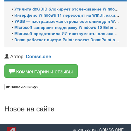
•
Утилита deGDID блокирует отслеживание Windows по глобальному идентификатору устройства
•
Интерфейс Windows 11 переходит на WinUI: какие системные элементы обновит Microsoft
•
YASB — настраиваемая строка состояния для Windows с виджетами и поддержкой нескольких мониторов
•
Microsoft завершит поддержку Windows 10 Enterprise LTSC 2021 в январе 2027 года. ESU продлят обновления до января 2030 года
•
Microsoft представила ИИ-инструменты для анализа производительности Windows: ETW MCP и WPA MCP
•
Doom работает внутри Paint: проект DoomPaint от технического директора Microsoft Azure
Автор:
Comss.one
Комментарии и отзывы
Нашли ошибку?
Новое на сайте
© 2007-
2026
COMSS.ONE