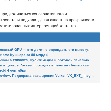
 придерживаться консервативного и
льзователя подхода, делая акцент на прозрачности
атизированных интерпретаций контента.
мощный GPU — это должно оправдать его высокую цену
 фирме Кушнера за 55 млрд $
апуском в Windows, мультимедиа и боковой панелью
в центре России проходит в режиме «белых списков»
roid 4 сентября
w. Поддержка расширения Vulkan VK_EXT_image_tiling_control