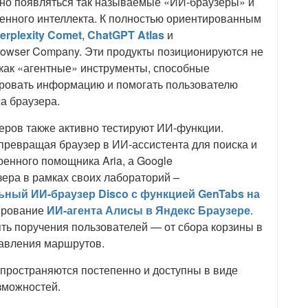
вно появляться так называемые «ИИ-браузеры» и
венного интеллекта. К полностью ориентированным
erplexity Comet
,
ChatGPT Atlas
и
rowser Company. Эти продукты позиционируются не
а как «агентные» инструменты, способные
ровать информацию и помогать пользователю
а браузера.
еров также активно тестируют ИИ-функции.
 превращая браузер в ИИ-ассистента для поиска и
оенного помощника Aria, а Google
ера в рамках своих лабораторий –
ный ИИ-браузер Disco с функцией GenTabs на
тирование
ИИ-агента Алисы в Яндекс Браузере
.
ь поручения пользователей — от сбора корзины в
тавления маршрутов.
спространяются постепенно и доступны в виде
зможностей.