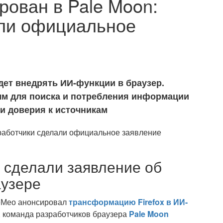
рован в Pale Moon:
али официальное
удет внедрять ИИ-функции в браузер.
ым для поиска и потребления информации
ри доверия к источникам
 сделали заявление об
аузере
ДеМео анонсировал
трансформацию Firefox в ИИ-
, команда разработчиков браузера
Pale Moon