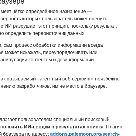
раузере
имеет чётко определённое назначение —
верность которых пользователь может оценить,
 ИИ разрушает этот принцип, поскольку результат,
но определить первоисточник данных.
, сам процесс обработки информации всегда
ая может искажать, переупорядочивать или
 манипуляции контентом и дезинформации
 так называемый «агентный веб-сёрфинг» неизбежно
мнению разработчиков, им не место в браузере.
едлагает пользователям специальный поисковый
тключить ИИ-сводки в результатах поиска
. Плагин
й браузера по адресу:
addons.palemoon.org/search-