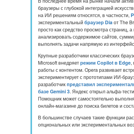
В последнее время на рынке начали акти
браузеры с глубокой интеграцией искусст
на ИИ решениям относятся, в частности,
P
экспериментальный
браузер Dia
от The B
просто как средство просмотра страниц, 
анализировать содержимое сайтов, сумми
выполнять задачи напрямую из интерфейс
Крупные разработчики классических брауз
Microsoft внедряет
режим Copilot в Edge
,
работы с контентом. Opera развивает встр
экспериментирует с прототипами ИИ-брауз
разработчик
представил эксперименталь
базе Gemini 3
. Яндекс открыл альфа-тес
Помощник может самостоятельно выполнят
онлайн-магазине до поиска билетов и сос
В большинстве случаев такие функции ра
опциональных или экспериментальных во