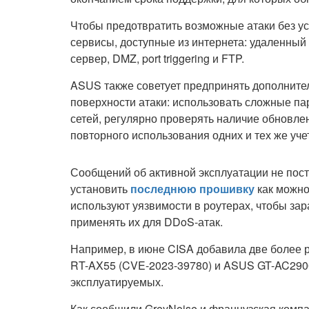
Чтобы предотвратить возможные атаки без ус
сервисы, доступные из интернета: удаленны
сервер, DMZ, port triggering и FTP.
ASUS также советует предпринять дополните
поверхности атаки: использовать сложные п
сетей, регулярно проверять наличие обновлен
повторного использования одних и тех же уч
Сообщений об активной эксплуатации не пост
установить
последнюю прошивку
как можно
используют уязвимости в роутерах, чтобы за
применять их для DDoS-атак.
Например, в июне CISA добавила две более 
RT-AX55 (CVE-2023-39780) и ASUS GT-AC2900 
эксплуатируемых.
Как сообщили GreyNoise и французская компа