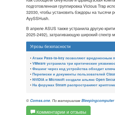
подготовленная группировка Vicious Trap ис
32030, чтобы установить бэкдоры на тысячи 
AyySSHush.
В апреле ASUS также устранила другую крит
2025-2492), затрагивающую широкий спектр м
Угрозы безопасности
•
Атаки Pass-ta-key позволяют вредоносным програ
•
VMware устранила три критические уязвимости, позволяю
•
Фишинг через код устройства обходит ключи
•
Переписки и документы пользователей Claud
•
NVIDIA и Microsoft создали альянс Open Secure AI Alliance для 
•
На форумах Steam распространяют криптом
©
Comss.one
. По материалам
Bleepingcomputer