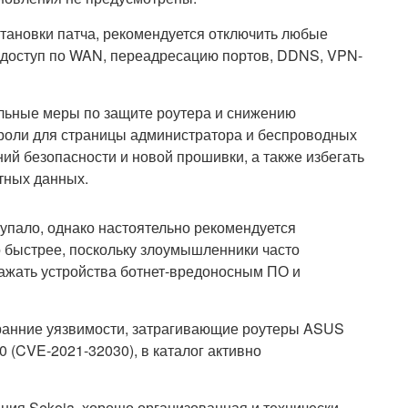
тановки патча, рекомендуется отключить любые
й доступ по WAN, переадресацию портов, DDNS, VPN-
льные меры по защите роутера и снижению
ароли для страницы администратора и беспроводных
ий безопасности и новой прошивки, а также избегать
етных данных.
упало, однако настоятельно рекомендуется
 быстрее, поскольку злоумышленники часто
ражать устройства ботнет-вредоносным ПО и
ранние уязвимости, затрагивающие роутеры ASUS
(CVE-2021-32030), в каталог активно
ния Sekoia, хорошо организованная и технически