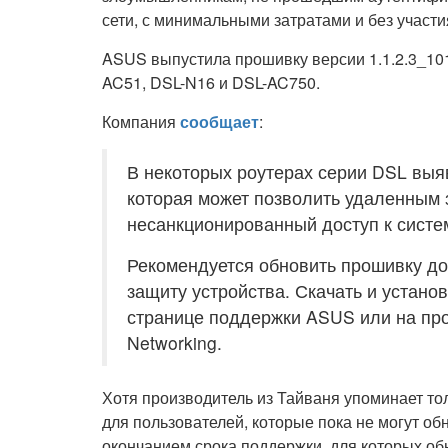
сети, с минимальными затратами и без участи
ASUS выпустила прошивку версии 1.1.2.3_101
AC51, DSL-N16 и DSL-AC750.
Компания
сообщает
:
В некоторых роутерах серии DSL выя
которая может позволить удаленным
несанкционированный доступ к систе
Рекомендуется обновить прошивку до
защиту устройства. Скачать и устано
странице поддержки ASUS или на пр
Networking.
Хотя производитель из Тайваня упоминает то
для пользователей, которые пока не могут об
окончанием срока поддержки, для которых о