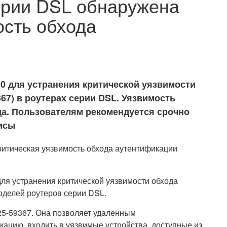
ерии DSL обнаружена
ость обхода
10 для устранения критической уязвимости
67) в роутерах серии DSL. Уязвимость
да. Пользователям рекомендуется срочно
исы
я устранения критической уязвимости обхода
оделей роутеров серии DSL.
5-59367. Она позволяет удаленным
цию, входить в уязвимые устройства, доступные из