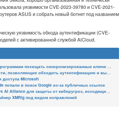
пользовала уязвимости CVE-2023-39780 и CVE-2021-
роутеров ASUS и собрать новый ботнет под названием
ическую уязвимость обхода аутентификации (CVE-
оделей с активированной службой AiCloud.
ммам похищать синхронизированные ключи доступа Google
щие обходить аутентификацию и выходить из виртуальной машины
 доступа Microsoft
e попали в поиск Google из-за публичных ссылок
защиты от киберугроз, исходящих от ИИ – без OpenAI, Google и Anthropic
айнер XMRig под видом исправлений