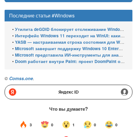
Последние статьи #Windows
•
Утилита deGDID блокирует отслеживание Windows по глобальному идентификатору устройства
•
Интерфейс Windows 11 переходит на WinUI: какие системные элементы обновит Microsoft
•
YASB — настраиваемая строка состояния для Windows с виджетами и поддержкой нескольких мониторов
•
Microsoft завершит поддержку Windows 10 Enterprise LTSC 2021 в январе 2027 года. ESU продлят обновления до января 2030 года
•
Microsoft представила ИИ-инструменты для анализа производительности Windows: ETW MCP и WPA MCP
•
Doom работает внутри Paint: проект DoomPaint от технического директора Microsoft Azure
©
Comss.one
.