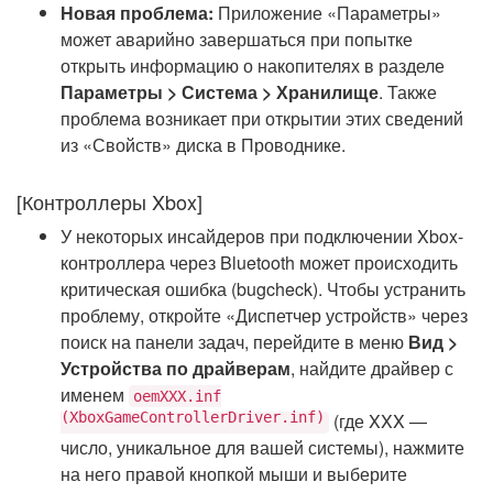
Новая проблема:
Приложение «Параметры»
может аварийно завершаться при попытке
открыть информацию о накопителях в разделе
Параметры > Система > Хранилище
. Также
проблема возникает при открытии этих сведений
из «Свойств» диска в Проводнике.
[Контроллеры Xbox]
У некоторых инсайдеров при подключении Xbox-
контроллера через Bluetooth может происходить
критическая ошибка (bugcheck). Чтобы устранить
проблему, откройте «Диспетчер устройств» через
поиск на панели задач, перейдите в меню
Вид >
Устройства по драйверам
, найдите драйвер с
именем
oemXXX.inf
(XboxGameControllerDriver.inf)
(где XXX —
число, уникальное для вашей системы), нажмите
на него правой кнопкой мыши и выберите