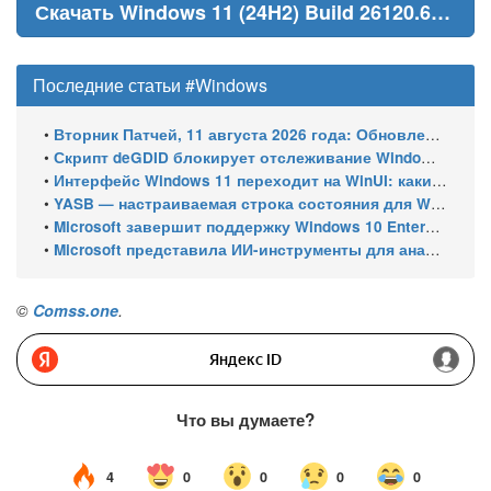
Скачать Windows 11 (24H2) Build 26120.6690
Последние статьи #Windows
•
Вторник Патчей, 11 августа 2026 года: Обновления безопасности для Windows 11 (включая KB5121003), ESU-обновления для Windows 10
•
Скрипт deGDID блокирует отслеживание Windows по глобальному идентификатору устройства
•
Интерфейс Windows 11 переходит на WinUI: какие системные элементы обновит Microsoft
•
YASB — настраиваемая строка состояния для Windows с виджетами и поддержкой нескольких мониторов
•
Microsoft завершит поддержку Windows 10 Enterprise LTSC 2021 в январе 2027 года. ESU продлят обновления до января 2030 года
•
Microsoft представила ИИ-инструменты для анализа производительности Windows: ETW MCP и WPA MCP
©
Comss.one
.