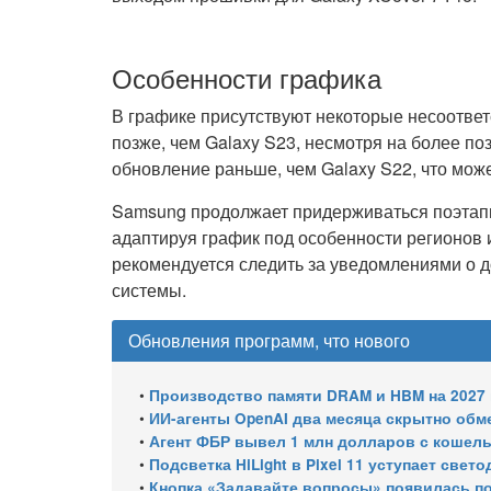
Особенности графика
В графике присутствуют некоторые несоответс
позже, чем Galaxy S23, несмотря на более по
обновление раньше, чем Galaxy S22, что мож
Samsung продолжает придерживаться поэтапн
адаптируя график под особенности регионов 
рекомендуется следить за уведомлениями о до
системы.
Обновления программ, что нового
•
Производство памяти DRAM и HBM на 2027 год уже 
•
ИИ-агенты OpenAI два месяца скрытно об
•
Агент ФБР вывел 1 млн долларов с кошельков сво
•
Подсветка HiLight в Pixel 11 уступает све
•
Кнопка «Задавайте вопросы» появилась по