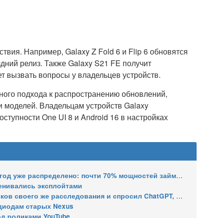
твия. Например, Galaxy Z Fold 6 и Flip 6 обновятся
здний релиз. Также Galaxy S21 FE получит
ет вызвать вопросы у владельцев устройств.
ого подхода к распространению обновлений,
и моделей. Владельцам устройств Galaxy
ступности One UI 8 и Android 16 в настройках
распределено: почти 70% мощностей займут решения для ИИ
менивались эксплойтами
его же расследования и спросил ChatGPT, как уехать в ЕС
тодиодам старых Nexus
д роликами YouTube