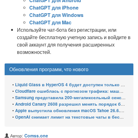
ChatGPT для Android
ChatGPT для iPhone
ChatGPT для Windows
ChatGPT для Mac
Используйте чат-бота без регистрации, или
создайте бесплатную учетную запись и войдите в
свой аккаунт для получения расширенных
возможностей.
Обновления программ, что нового
•
Liquid Glass в HyperOS 4 будет доступен только на флагманских чипсетах
•
Cloudflare ошиблась с прогнозом трафика: машины обошли людей в мае 2026
•
Samsung представила 200-мегапиксельный сенсор ISOCELL HPC с DeepPix
•
Android Canary 2608 разрешил менять порядок блоков шторки
•
Apple выпустила обновления macOS Tahoe 26.6.1, Sequoia 15.7.9 и Sonoma 14.8.9 для устранения уязвимости общего доступа к экрану
•
OpenAI снимает лимит на текстовые чаты в бесплатном ChatGPT
Автор:
Comss.one