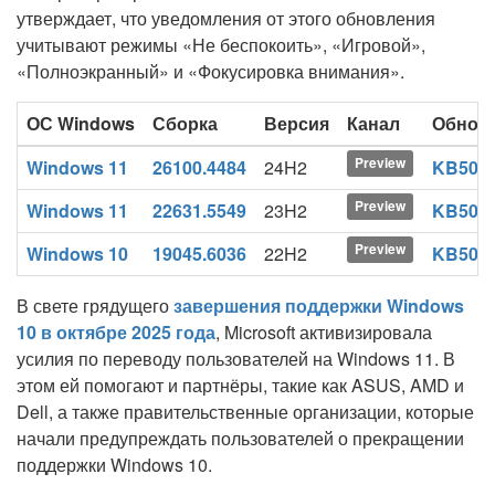
утверждает, что уведомления от этого обновления
учитывают режимы «Не беспокоить», «Игровой»,
«Полноэкранный» и «Фокусировка внимания».
ОС Windows
Сборка
Версия
Канал
Обнов
Preview
Windows 11
26100.4484
24H2
KB506
Preview
Windows 11
22631.5549
23H2
KB506
Preview
Windows 10
19045.6036
22H2
KB506
В свете грядущего
завершения поддержки Windows
10 в октябре 2025 года
, Microsoft активизировала
усилия по переводу пользователей на Windows 11. В
этом ей помогают и партнёры, такие как ASUS, AMD и
Dell, а также правительственные организации, которые
начали предупреждать пользователей о прекращении
поддержки Windows 10.