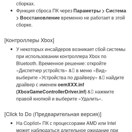
сборках.
Функция сброса ПК через
Параметры > Система
> Восстановление
временно не работает в этой
сборке.
[Контроллеры Xbox]
У некоторых инсайдеров возникает сбой системы
при использовании контроллера Xbox по
Bluetooth. Временное решение: откройте
«Диспетчер устройств» &񗣂 в меню «Вид»
выберите «Устройства по драйверу» &񗣂 найдите
драйвер с именем
oemXXX.inf
(XboxGameControllerDriver.inf)
&񗣂 нажмите
правой кнопкой и выберите «Удалить».
[Click to Do (Предварительная версия)]
На Copilot+ ПК с процессорами AMD или Intel
может наблюдаться длительное ожидание при