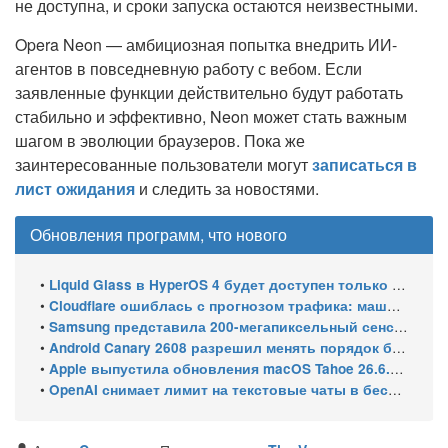
не доступна, и сроки запуска остаются неизвестными.
Opera Neon — амбициозная попытка внедрить ИИ-
агентов в повседневную работу с вебом. Если
заявленные функции действительно будут работать
стабильно и эффективно, Neon может стать важным
шагом в эволюции браузеров. Пока же
заинтересованные пользователи могут
записаться в
лист ожидания
и следить за новостями.
Обновления программ, что нового
•
Liquid Glass в HyperOS 4 будет доступен только на флагманских чипсетах
•
Cloudflare ошиблась с прогнозом трафика: машины обошли людей в мае 2026
•
Samsung представила 200-мегапиксельный сенсор ISOCELL HPC с DeepPix
•
Android Canary 2608 разрешил менять порядок блоков шторки
•
Apple выпустила обновления macOS Tahoe 26.6.1, Sequoia 15.7.9 и Sonoma 14.8.9 для устранения уязвимости общего доступа к экрану
•
OpenAI снимает лимит на текстовые чаты в бесплатном ChatGPT