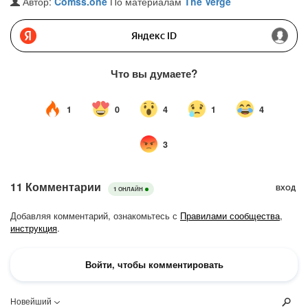
Автор:
Comss.one
По материалам
The Verge