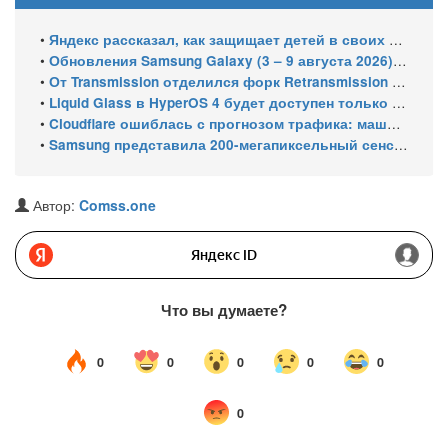
•
Яндекс рассказал, как защищает детей в своих сервисах: опубликован отчёт за 2025–2026 годы
•
Обновления Samsung Galaxy (3 – 9 августа 2026): Подготовка One UI 9 Beta 5 и июльский патч для бюджетных смартфонов
•
От Transmission отделился форк Retransmission из-за спора мейнтейнеров
•
Liquid Glass в HyperOS 4 будет доступен только на флагманских чипсетах
•
Cloudflare ошиблась с прогнозом трафика: машины обошли людей в мае 2026
•
Samsung представила 200-мегапиксельный сенсор ISOCELL HPC с DeepPix
Автор:
Comss.one