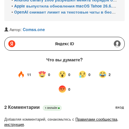
•
Apple выпустила обновления macOS Tahoe 26.6.1, Sequoia 15.7.9 и Sonoma 14.8.9 для устранения уязвимости общего доступа к экрану
•
OpenAI снимает лимит на текстовые чаты в бесплатном ChatGPT
Автор:
Comss.one