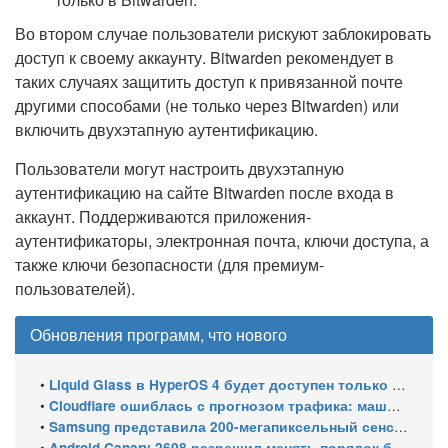
Во втором случае пользователи рискуют заблокировать
доступ к своему аккаунту. Bitwarden рекомендует в
таких случаях защитить доступ к привязанной почте
другими способами (не только через Bitwarden) или
включить двухэтапную аутентификацию.
Пользователи могут настроить двухэтапную
аутентификацию на сайте Bitwarden после входа в
аккаунт. Поддерживаются приложения-
аутентификаторы, электронная почта, ключи доступа, а
также ключи безопасности (для премиум-
пользователей).
Обновления программ, что нового
•
Liquid Glass в HyperOS 4 будет доступен только на флагманских чипсетах
•
Cloudflare ошиблась с прогнозом трафика: машины обошли людей в мае 2026
•
Samsung представила 200-мегапиксельный сенсор ISOCELL HPC с DeepPix
•
Android Canary 2608 разрешил менять порядок блоков шторки