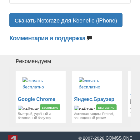
Скачать Netcraze для Keenetic (iPhone)
Комментарии и поддержка
Рекомендуем
Google Chrome
Яндекс.Браузер
Антиб
БЕСПЛАТНО
БЕСПЛАТНО
антит
Быстрый, удобный и
Активная защита Protect,
безопасный браузер
защищенный режим
© 2007-
2026
COMSS.ONE