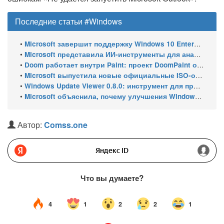
Последние статьи #Windows
•
Microsoft завершит поддержку Windows 10 Enterprise LTSC 2021 в январе 2027 года. ESU продлят обновления до января 2030 года
•
Microsoft представила ИИ-инструменты для анализа производительности Windows: ETW MCP и WPA MCP
•
Doom работает внутри Paint: проект DoomPaint от технического директора Microsoft Azure
•
Microsoft выпустила новые официальные ISO-образы Windows 11 для инсайдеров
•
Windows Update Viewer 0.8.0: инструмент для просмотра истории обновлений Windows 11 и Windows 10 получил улучшения
•
Microsoft объяснила, почему улучшения Windows 11 выходят так медленно
Автор:
Comss.one