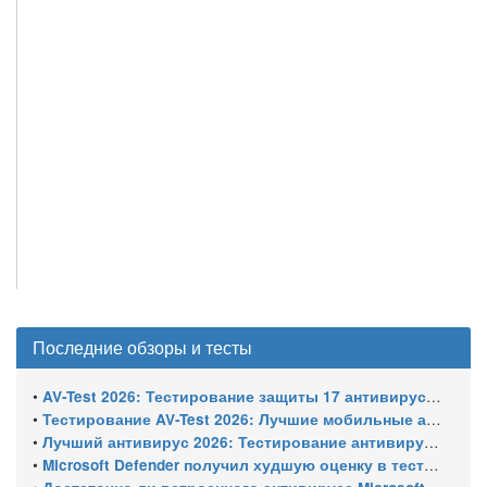
Последние обзоры и тесты
•
AV-Test 2026: Тестирование защиты 17 антивирусов от программ-вымогателей и инфостилеров
•
Тестирование AV-Test 2026: Лучшие мобильные антивирусы для Android
•
Лучший антивирус 2026: Тестирование антивирусов для Windows 11 – с настройками по умолчанию
•
Microsoft Defender получил худшую оценку в тестировании 16 антивирусов для Windows