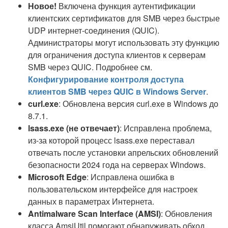
Новое!
Включена функция аутентификации
клиентских сертификатов для SMB через быстрые
UDP интернет-соединения (QUIC).
Администраторы могут использовать эту функцию
для ограничения доступа клиентов к серверам
SMB через QUIC. Подробнее см.
Конфигурирование контроля доступа
клиентов SMB через QUIC в Windows Server
.
curl.exe
: Обновлена версия curl.exe в Windows до
8.7.1.
lsass.exe (не отвечает)
: Исправлена проблема,
из-за которой процесс lsass.exe переставал
отвечать после установки апрельских обновлений
безопасности 2024 года на серверах Windows.
Microsoft Edge
: Исправлена ошибка в
пользовательском интерфейсе для настроек
данных в параметрах Интернета.
Antimalware Scan Interface (AMSI)
: Обновления
класса AmsiUtil помогают обнаруживать обход