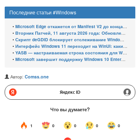
Последние статьи #Windows
•
Microsoft Edge откажется от Manifest V2 до конца 2026 года – классический uBlock Origin перестанет работать
•
Вторник Патчей, 11 августа 2026 года: Обновления безопасности для Windows 11 (включая KB5121003), ESU-обновления для Windows 10
•
Скрипт deGDID блокирует отслеживание Windows по глобальному идентификатору устройства
•
Интерфейс Windows 11 переходит на WinUI: какие системные элементы обновит Microsoft
•
YASB — настраиваемая строка состояния для Windows с виджетами и поддержкой нескольких мониторов
•
Microsoft завершит поддержку Windows 10 Enterprise LTSC 2021 в январе 2027 года. ESU продлят обновления до января 2030 года
Автор:
Comss.one