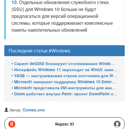
10
. Отдельные обновления служебного стека
(SSU) для Windows 10 больше не будут
предлагаться для версий операционной
системы, которые поддерживают комплексные
пакеты накопительных обновлений
Последние статьи #Windows
•
Скрипт deGDID блокирует отслеживание Windows по глобальному идентификатору устройства
•
Интерфейс Windows 11 переходит на WinUI: какие системные элементы обновит Microsoft
•
YASB — настраиваемая строка состояния для Windows с виджетами и поддержкой нескольких мониторов
•
Microsoft завершит поддержку Windows 10 Enterprise LTSC 2021 в январе 2027 года. ESU продлят обновления до января 2030 года
•
Microsoft представила ИИ-инструменты для анализа производительности Windows: ETW MCP и WPA MCP
•
Doom работает внутри Paint: проект DoomPaint от технического директора Microsoft Azure
Автор:
Comss.one