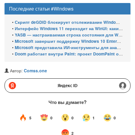
Последние статьи #Windows
•
Скрипт deGDID блокирует отслеживание Windows по глобальному идентификатору устройства
•
Интерфейс Windows 11 переходит на WinUI: какие системные элементы обновит Microsoft
•
YASB — настраиваемая строка состояния для Windows с виджетами и поддержкой нескольких мониторов
•
Microsoft завершит поддержку Windows 10 Enterprise LTSC 2021 в январе 2027 года. ESU продлят обновления до января 2030 года
•
Microsoft представила ИИ-инструменты для анализа производительности Windows: ETW MCP и WPA MCP
•
Doom работает внутри Paint: проект DoomPaint от технического директора Microsoft Azure
Автор:
Comss.one