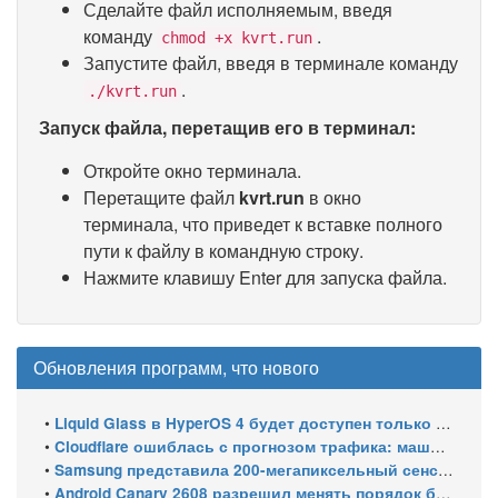
Сделайте файл исполняемым, введя
команду
.
chmod +x kvrt.run
Запустите файл, введя в терминале команду
.
./kvrt.run
Запуск файла, перетащив его в терминал:
Откройте окно терминала.
Перетащите файл
kvrt.run
в окно
терминала, что приведет к вставке полного
пути к файлу в командную строку.
Нажмите клавишу Enter для запуска файла.
Обновления программ, что нового
•
Liquid Glass в HyperOS 4 будет доступен только на флагманских чипсетах
•
Cloudflare ошиблась с прогнозом трафика: машины обошли людей в мае 2026
•
Samsung представила 200-мегапиксельный сенсор ISOCELL HPC с DeepPix
•
Android Canary 2608 разрешил менять порядок блоков шторки