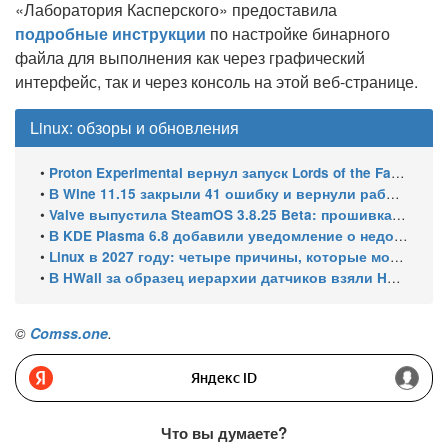
«Лаборатория Касперского» предоставила
подробные инструкции
по настройке бинарного
файла для выполнения как через графический
интерфейс, так и через консоль на этой веб-странице.
Linux: обзоры и обновления
•
Proton Experimental вернул запуск Lords of the Fallen и исправил HDR в Far Cry 5 на Linux
•
В Wine 11.15 закрыли 41 ошибку и вернули работу winecfg
•
Valve выпустила SteamOS 3.8.25 Beta: прошивка 108 для Steam Machine, поддержка Steam Frame Wireless Adapter и новых портативных консолей
•
В KDE Plasma 6.8 добавили уведомление о недоступном принтере
•
Linux в 2027 году: четыре причины, которые могут ускорить рост его доли
•
В HWall за образец иерархии датчиков взяли HWiNFO64 из Windows
©
Comss.one
.