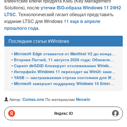
клиентские ключи продукта KMS (Key Management
Solutions), после
утечки ISO-образа Windows 11 24H2
LTSC
. Технологический гигант обещал представить
издание LTSC для Windows 11
еще в апреле
прошлого года
.
Последние статьи #Windows
•
Microsoft Edge откажется от Manifest V2 до конца 2026 года – классический uBlock Origin перестанет работать
•
Вторник Патчей, 11 августа 2026 года: Обновления безопасности для Windows 11 (включая KB5121003), ESU-обновления для Windows 10
•
Скрипт deGDID блокирует отслеживание Windows по глобальному идентификатору устройства
•
Интерфейс Windows 11 переходит на WinUI: какие системные элементы обновит Microsoft
•
YASB — настраиваемая строка состояния для Windows с виджетами и поддержкой нескольких мониторов
•
Microsoft завершит поддержку Windows 10 Enterprise LTSC 2021 в январе 2027 года. ESU продлят обновления до января 2030 года
Автор:
Comss.one
По материалам
Neowin