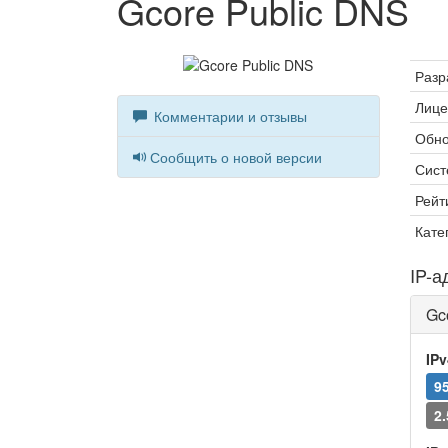
Gcore Public DNS
Разр
Лице
Комментарии и отзывы
Обно
Сообщить о новой версии
Сист
Рейт
Кате
IP-а
Gc
IP
95
2.