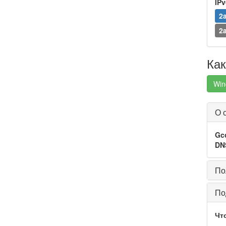
IP
2
2
Как
Win
О 
Gc
DN
По
По
Чт