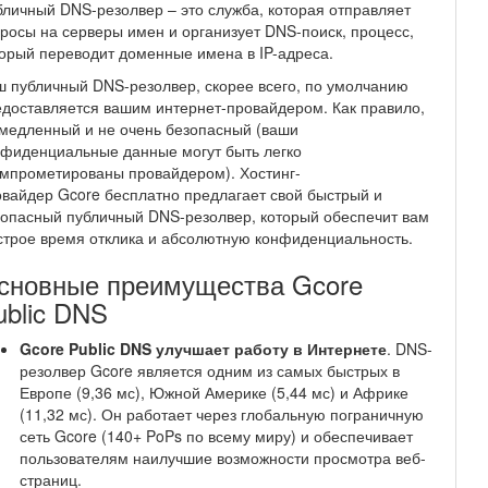
личный DNS-резолвер – это служба, которая отправляет
росы на серверы имен и организует DNS-поиск, процесс,
орый переводит доменные имена в IP-адреса.
 публичный DNS-резолвер, скорее всего, по умолчанию
доставляется вашим интернет-провайдером. Как правило,
медленный и не очень безопасный (ваши
фиденциальные данные могут быть легко
мпрометированы провайдером). Хостинг-
вайдер Gcore бесплатно предлагает свой быстрый и
опасный публичный DNS-резолвер, который обеспечит вам
трое время отклика и абсолютную конфиденциальность.
сновные преимущества Gcore
ublic DNS
Gcore Public DNS улучшает работу в Интернете
. DNS-
резолвер Gcore является одним из самых быстрых в
Европе (9,36 мс), Южной Америке (5,44 мс) и Африке
(11,32 мс). Он работает через глобальную пограничную
сеть Gcore (140+ PoPs по всему миру) и обеспечивает
пользователям наилучшие возможности просмотра веб-
страниц.