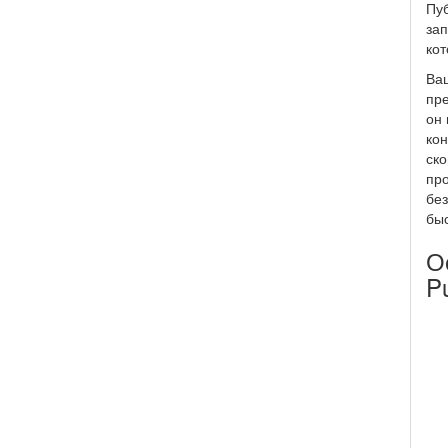
Пуб
зап
кот
Ваш
пре
он 
кон
ско
про
без
быс
О
P