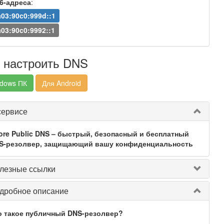
v6-адреса
:
a03:90c0:999d::1
a03:90c0:9992::1
 настроить DNS
dows ПК
Для Android
сервисе
ore Public DNS – быстрый, безопасный и бесплатный
S-резолвер, защищающий вашу конфиденциальность
лезные ссылки
дробное описание
о такое публичный DNS-резолвер?