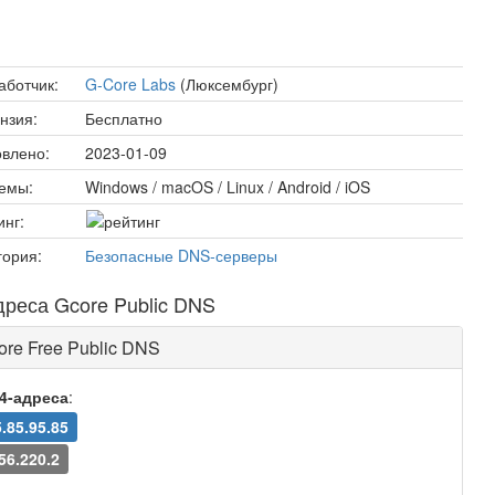
аботчик:
G-Core Labs
(Люксембург)
нзия:
Бесплатно
влено:
2023-01-09
емы:
Windows / macOS / Linux / Android / iOS
инг:
гория:
Безопасные DNS-серверы
дреса Gcore Public DNS
ore Free Public DNS
v4-адреса
:
.85.95.85
56.220.2