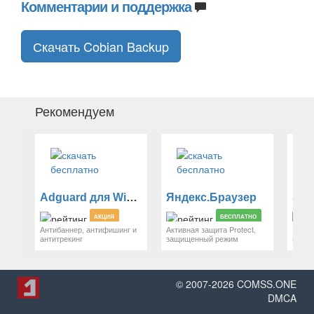
Комментарии и поддержка
Скачать Cobian Backup
Рекомендуем
Adguard для Windows
Яндекс.Браузер
Sti
АКЦИЯ
БЕСПЛАТНО
Антибаннер, антифишинг и
Активная защита Protect,
Наде
антитрекинг
защищенный режим
парол
© 2007-
2026
COMSS.ONE
DMCA