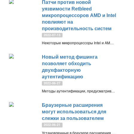
Патчи против новой
уязвимости Retbleed
микропроцессоров AMD и Intel
повлияют на
производительность систем
2022-07-13
Некоторые микропроцессоры Intel и AMD оказались подвержены новой уязвимости спекулятивного исполнения, связанной с Spectre Variant 2
Новый метод фишинга
позволяет обходить
двухфакторную
аутентификацию
2022-06-27
Методы аутентификации, предусматривающие использование приложений и устройств безопасности, позволили повысить уровень безопасности. Тем не менее, злоумышленники могут использовать новые виды атак для обхода двухфакторной аутентификации
Браузерные расширения
могут использоваться для
слежки за пользователем
2022-06-21
Установленные в браузере расширения могут использоваться для целей отслеживания пользовательской активности