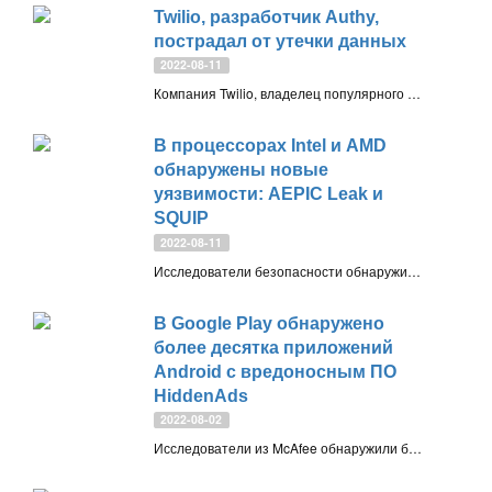
Twilio, разработчик Authy,
пострадал от утечки данных
2022-08-11
Компания Twilio, владелец популярного приложения для двухфакторной аутентификации Authy, сообщила об утечке данных
В процессорах Intel и AMD
обнаружены новые
уязвимости: AEPIC Leak и
SQUIP
2022-08-11
Исследователи безопасности обнаружили новые уязвимости AEPIC Leak и SQUIP в процессорах Intel и AMD, которые могут приводить к раскрытию информации
В Google Play обнаружено
более десятка приложений
Android с вредоносным ПО
HiddenAds
2022-08-02
Исследователи из McAfee обнаружили более десятка приложений с вредоносной рекламой, которые распространялись через магазин приложений Google Play