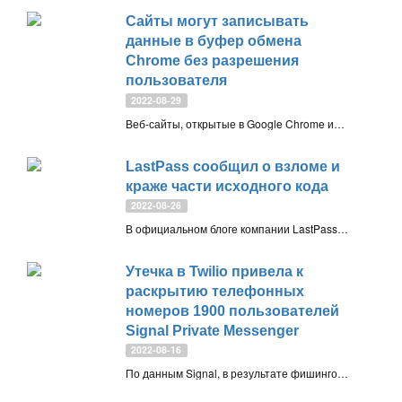
Сайты могут записывать
данные в буфер обмена
Chrome без разрешения
пользователя
2022-08-29
Веб-сайты, открытые в Google Chrome или других браузерах на Chromium, могут записывать любые данные в буфер обмена операционной системы без разрешения пользователей и какого-либо взаимодействия с его стороны
LastPass сообщил о взломе и
краже части исходного кода
2022-08-26
В официальном блоге компании LastPass, разработчика популярного менеджера паролей, появилась информация об инциденте безопасности, который привел к утечке конфиденциальных технических данных
Утечка в Twilio привела к
раскрытию телефонных
номеров 1900 пользователей
Signal Private Messenger
2022-08-16
По данным Signal, в результате фишинговой атаки на Twilio были раскрыты телефонные номера около 1900 пользователей мессенджера Signal Private Messenger