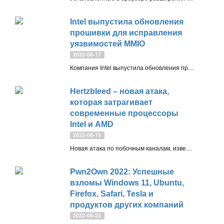
Intel выпустила обновления
прошивки для исправления
уязвимостей MMIO
2022-06-17
Компания Intel выпустила обновления прошивки для устранения уязвимостей Memory Mapped I/O (MMIO). На этой неделе Intel и Microsoft опубликовали бюллетени безопасности, информирующие системных администраторах о данных проблемах безопасности
Hertzbleed – новая атака,
которая затрагивает
современные процессоры
Intel и AMD
2022-06-15
Новая атака по побочным каналам, известная как Hertzbleed, позволяет злоумышленникам удаленно украсть полные криптографические ключи, наблюдая за изменениями частоты процессора, обеспечиваемыми динамическим масштабированием напряжения и частоты (Dynamic voltage and frequency scaling, DVFS)
Pwn2Own 2022: Успешные
взломы Windows 11, Ubuntu,
Firefox, Safari, Tesla и
продуктов других компаний
2022-05-23