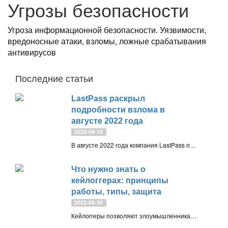
Угрозы безопасности
Угроза информационной безопасности. Уязвимости,
вредоносные атаки, взломы, ложные срабатывания
антивирусов
Последние статьи
LastPass раскрыл
подробности взлома в
августе 2022 года
2022-09-19
В августе 2022 года компания LastPass проинформировала пользователей о взломе и кражи части исходного кода. На прошлой неделе компания поделилась дополнительной информацией о данном инциденте, полученной в ходе расследования
Что нужно знать о
кейлоггерах: принципы
работы, типы, защита
2022-08-30
Кейлоггеры позволяют злоумышленникам похищать конфиденциальную информацию: корпоративную, личную, финансовую. Это могут быть номера банковских карт, пин-коды, пароли и т.д.