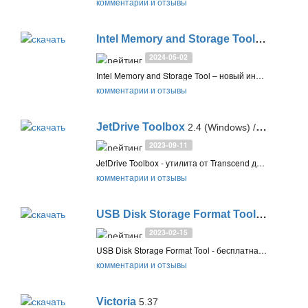
комментарии и отзывы
Intel Memory and Storage Tool
2.5
2024-05-02
Intel Memory and Storage Tool – новый инструмент для обслуживания, прошивки и получения информации о твердотельных SSD дисках производства Intel
комментарии и отзывы
JetDrive Toolbox
2.4 (Windows) / 4.5 (Mac)
2023-09-11
JetDrive Toolbox - утилита от Transcend для обслуживания накопителей линейки Transcend JetDrive, включая внутренние SSD JetDrive, карты памяти JetDrive Lite и USB-накопители JetDrive Go
комментарии и отзывы
USB Disk Storage Format Tool
6.1
2023-02-15
USB Disk Storage Format Tool - бесплатная функциональная утилита для форматирования и исправления ошибок на USB-накопителях, с помощью которой можно восстановить неисправную флэшку или безвозвратно стереть все файлы
комментарии и отзывы
Victoria
5.37