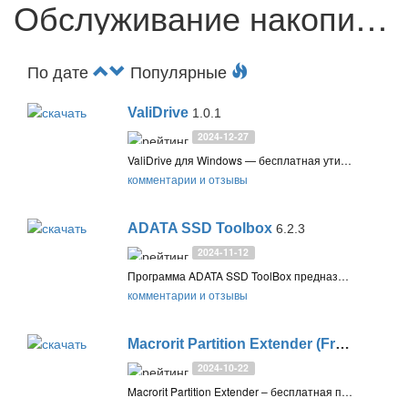
Обслуживание накопителей
По дате
Популярные
ValiDrive
1.0.1
2024-12-27
ValiDrive для Windows — бесплатная утилита для быстрого тестирования USB-накопителей. Проверяет заявленный объем памяти, выявляя мошеннические устройства с недостоверными характеристиками. Простая в использовании, визуализирует результаты и предоставляет детальный отчет
комментарии и отзывы
ADATA SSD Toolbox
6.2.3
2024-11-12
Программа ADATA SSD ToolBox предназначена для получения информации об установленных твёрдотельных SSD накопителях ADATA, а также их настройки, диагностики и обновления прошивки
комментарии и отзывы
Macrorit Partition Extender (Free / Pro)
2.
2024-10-22
Macrorit Partition Extender – бесплатная программа для увеличения размера раздела с помощью свободного места на других разделах или неразмеченного дискового пространства