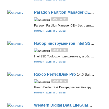
Paragon Partition Manager CE
17.9.1
2021-03-04
Paragon Partition Manager CE – бесплатная программа для работы с разделами и дисками. Позволяет создавать, изменять, объединять, разделять, преобразовывать и удалять разделы
комментарии и отзывы
Набор инструментов Intel SSD Toolbox
2020-11-06
Intel SSD Toolbox – приложение для обслуживания, получения информации и обновления прошивки твёрдотельных SSD накопителей Intel
комментарии и отзывы
Raxco PerfectDisk Pro
14.0 Build 900
2020-10-12
Raxco PerfectDisk Pro предлагает быструю оптимизацию для жестких дисков HDD и SSD-накопителей, обладает полной совместимостью с Windows 11/10 и включает расширенный S.M.A.R.T. мониторинг физических дисков
комментарии и отзывы
Western Digital Data LifeGuard Diagnostics