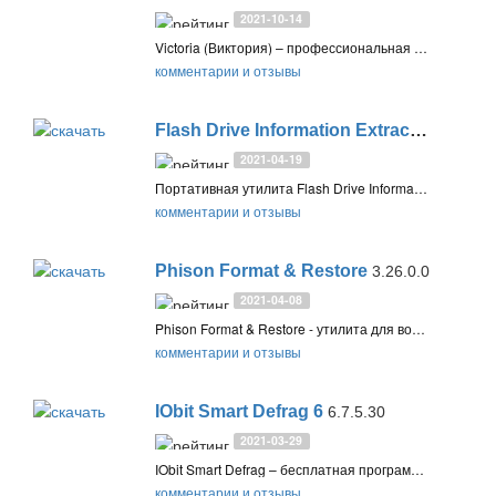
2021-10-14
Victoria (Виктория) – профессиональная программа для расширенной диагностики, тестирования и программного ремонта HDD, SSD, а также карт памяти и USB-накопителей
комментарии и отзывы
Flash Drive Information Extractor
9.4.0.6
2021-04-19
Портативная утилита Flash Drive Information Extractor отображает подробную информацию о USB-флэшках, такую как VID и PID, модель контроллера и чипа памяти, а также другую информацию об устройстве
комментарии и отзывы
Phison Format & Restore
3.26.0.0
2021-04-08
Phison Format & Restore - утилита для восстановления и низкоуровнего форматирования USB-флэшек на контроллерах Phison. С её помощью можно попытаться восстановить неисправные и некорректно работающие съёмные USB-накопители
комментарии и отзывы
IObit Smart Defrag 6
6.7.5.30
2021-03-29
IObit Smart Defrag – бесплатная программа для оптимизации системы за счет эффективной и быстрой дефрагментации диска, позволяющей ускорить загрузку файлов и увеличить производительность жестких дисков на вашем компьютере
комментарии и отзывы