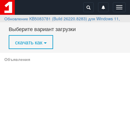
Toggl
navig
Обновление KB5083781 (Build 26220.8283) для Windows 11, верс
Выберите вариант загрузки
скачать как
Объявления