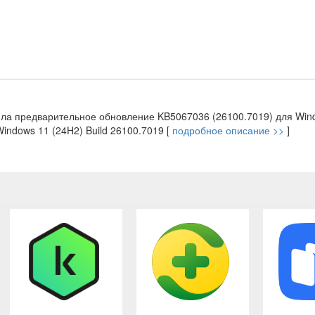
тила предварительное обновление KB5067036 (26100.7019) для Win
Windows 11 (24H2) Build 26100.7019 [
подробное описание >>
]