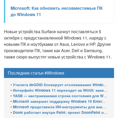
Microsoft: Как обновить несовместимые ПК
до Windows 11
Новые устройства Surface начнут поставляться 5
октября с предустановленной Windows 11, наряду с
новыми ПК и ноутбуками от Asus, Lenovo и HP. Другие
производители ПК, такие как Acer, Dell и Samsung,
также скоро выпустят новые устройства с Windows 11.
Последние статьи #Windows
•
Утилита deGDID блокирует отслеживание Windows по глобальному идентификатору устройства
•
Интерфейс Windows 11 переходит на WinUI: какие системные элементы обновит Microsoft
•
YASB — настраиваемая строка состояния для Windows с виджетами и поддержкой нескольких мониторов
•
Microsoft завершит поддержку Windows 10 Enterprise LTSC 2021 в январе 2027 года. ESU продлят обновления до января 2030 года
•
Microsoft представила ИИ-инструменты для анализа производительности Windows: ETW MCP и WPA MCP
•
Doom работает внутри Paint: проект DoomPaint от технического директора Microsoft Azure