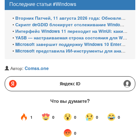
Последние статьи #Windows
•
Вторник Патчей, 11 августа 2026 года: Обновления безопасности для Windows 11 (включая KB5121003), ESU-обновления для Windows 10
•
Скрипт deGDID блокирует отслеживание Windows по глобальному идентификатору устройства
•
Интерфейс Windows 11 переходит на WinUI: какие системные элементы обновит Microsoft
•
YASB — настраиваемая строка состояния для Windows с виджетами и поддержкой нескольких мониторов
•
Microsoft завершит поддержку Windows 10 Enterprise LTSC 2021 в январе 2027 года. ESU продлят обновления до января 2030 года
•
Microsoft представила ИИ-инструменты для анализа производительности Windows: ETW MCP и WPA MCP
Автор:
Comss.one