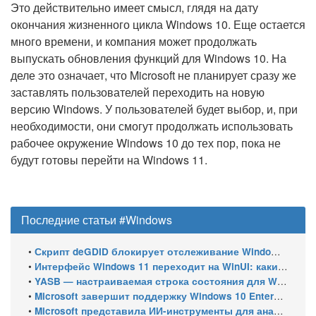
Это действительно имеет смысл, глядя на дату
окончания жизненного цикла Windows 10. Еще остается
много времени, и компания может продолжать
выпускать обновления функций для Windows 10. На
деле это означает, что Microsoft не планирует сразу же
заставлять пользователей переходить на новую
версию Windows. У пользователей будет выбор, и, при
необходимости, они смогут продолжать использовать
рабочее окружение Windows 10 до тех пор, пока не
будут готовы перейти на Windows 11.
Последние статьи #Windows
•
Скрипт deGDID блокирует отслеживание Windows по глобальному идентификатору устройства
•
Интерфейс Windows 11 переходит на WinUI: какие системные элементы обновит Microsoft
•
YASB — настраиваемая строка состояния для Windows с виджетами и поддержкой нескольких мониторов
•
Microsoft завершит поддержку Windows 10 Enterprise LTSC 2021 в январе 2027 года. ESU продлят обновления до января 2030 года
•
Microsoft представила ИИ-инструменты для анализа производительности Windows: ETW MCP и WPA MCP