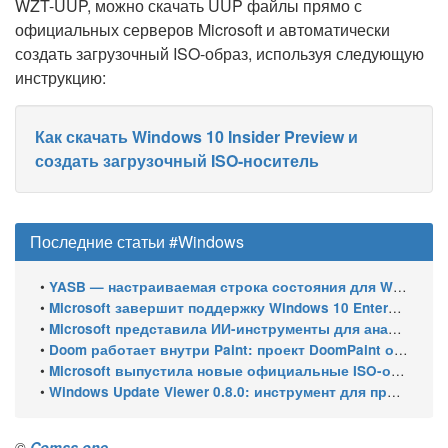
WZT-UUP, можно скачать UUP файлы прямо с
официальных серверов Microsoft и автоматически
создать загрузочный ISO-образ, используя следующую
инструкцию:
Как скачать Windows 10 Insider Preview и
создать загрузочный ISO-носитель
Последние статьи #Windows
•
YASB — настраиваемая строка состояния для Windows с виджетами и поддержкой нескольких мониторов
•
Microsoft завершит поддержку Windows 10 Enterprise LTSC 2021 в январе 2027 года. ESU продлят обновления до января 2030 года
•
Microsoft представила ИИ-инструменты для анализа производительности Windows: ETW MCP и WPA MCP
•
Doom работает внутри Paint: проект DoomPaint от технического директора Microsoft Azure
•
Microsoft выпустила новые официальные ISO-образы Windows 11 для инсайдеров
•
Windows Update Viewer 0.8.0: инструмент для просмотра истории обновлений Windows 11 и Windows 10 получил улучшения
©
Comss.one
.