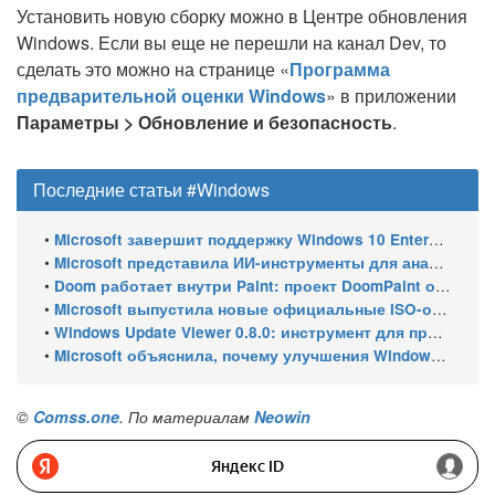
Установить новую сборку можно в Центре обновления
Windows. Если вы еще не перешли на канал Dev, то
сделать это можно на странице «
Программа
предварительной оценки Windows
» в приложении
Параметры > Обновление и безопасность
.
Последние статьи #Windows
•
Microsoft завершит поддержку Windows 10 Enterprise LTSC 2021 в январе 2027 года. ESU продлят обновления до января 2030 года
•
Microsoft представила ИИ-инструменты для анализа производительности Windows: ETW MCP и WPA MCP
•
Doom работает внутри Paint: проект DoomPaint от технического директора Microsoft Azure
•
Microsoft выпустила новые официальные ISO-образы Windows 11 для инсайдеров
•
Windows Update Viewer 0.8.0: инструмент для просмотра истории обновлений Windows 11 и Windows 10 получил улучшения
•
Microsoft объяснила, почему улучшения Windows 11 выходят так медленно
©
Comss.one
. По материалам
Neowin