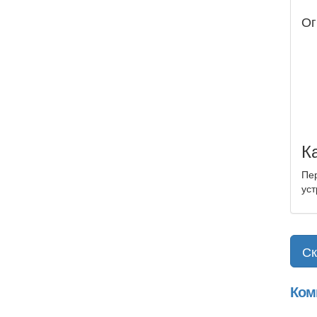
Ог
К
Пер
уст
Ск
Ком