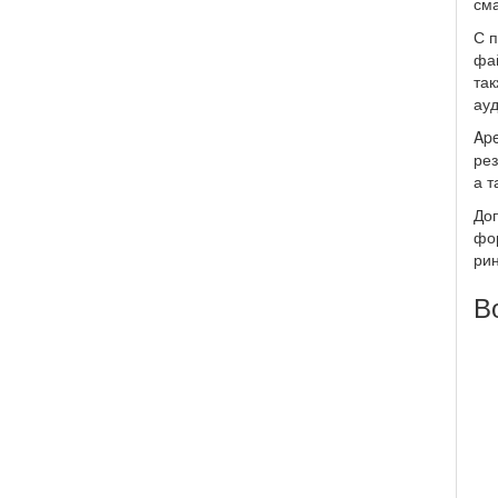
сма
С 
фа
так
ауд
Ape
рез
а т
Доп
фор
рин
В