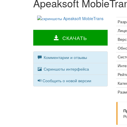
Apeaksoft MobieTra
Разр
Лице
СКАЧАТЬ
Верс
Обно
Сист
Комментарии и отзывы
Инте
Скриншоты интерфейса
Рейт
Сообщить о новой версии
Кате
Разм
П
Р