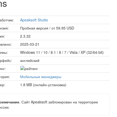
ns
аботчик:
Apeaksoft Studio
нзия:
Пробная версия / от 59.95 USD
ия:
2.3.32
влено:
2025-03-21
емы:
Windows 11 / 10 / 8.1 / 8 / 7 / Vista / XP (32/64-bit)
рфейс:
английский
инг:
гория:
Мобильные менеджеры
ер:
1.8 MB (онлайн-установка)
римечание
. Сайт Apeaksoft заблокирован на территории
оссии.