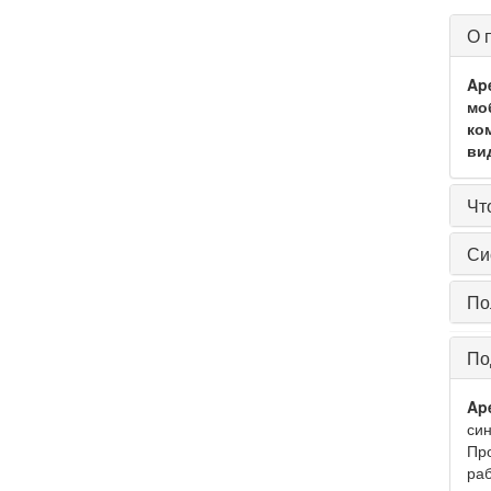
О 
Ap
мо
ко
ви
Чт
Си
По
По
Ap
син
Про
раб