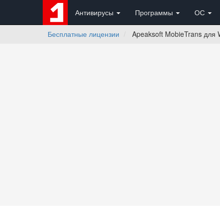
Антивирусы
Программы
ОС
Бесплатные лицензии
Apeaksoft MobieTrans для 