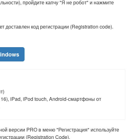
льности), пройдите капчу "Я не робот" и нажмите
т доставлен код регистрации (Registration code).
Windows
т)
16), iPad, iPod touch, Android-смартфоны от
.
лной версии PRO в меню "Регистрация" используйте
истрации (Registration Code).