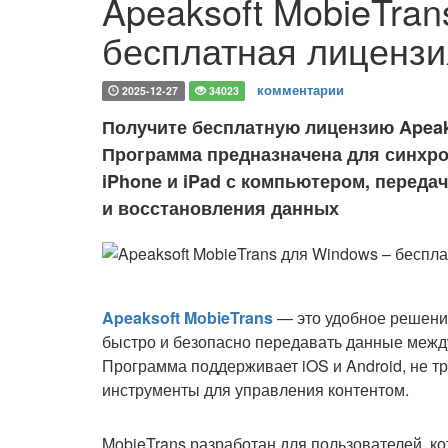
Apeaksoft MobieTran
бесплатная лицензия
комментарии
2025-12-27
34023
Получите бесплатную лицензию Apeaks
Программа предназначена для синхро
iPhone и iPad с компьютером, переда
и восстановления данных
Apeaksoft MobieTrans
— это удобное решение
быстро и безопасно передавать данные межд
Программа поддерживает iOS и Android, не т
инструменты для управления контентом.
MobieTrans разработан для пользователей, ко