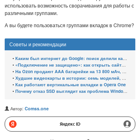
использовать возможность сворачивания для работы с
различными группами.
А вы будете пользоваться группами вкладок в Chrome?
Советы и рекомендации
•
Каким был интернет до Google: поиск делили каталоги, роботы и порталы
•
«Подключение не защищено»: как открыть сайты с российскими сертификатами
•
На Ozon продают AAA батарейки на 13 800 мАч, замер показал 400 мАч на элемент
•
Худшие видеокарты в истории: семь моделей, провалившихся за 30 лет
•
Как работают вертикальные вкладки в Opera One
•
Почему отказ SSD выглядит как проблема Windows и как это проверить
Автор:
Comss.one