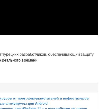
т турецких разработчиков, обеспечивающий защиту
е реального времени
ивирусов от программ-вымогателей и инфостилеров
ые антивирусы для Android
усов для Windows 11 – с настройками по умолчанию