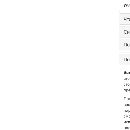
уд
Чт
Си
По
По
Su
вто
сто
пр
Про
вре
пар
смо
исп
нас