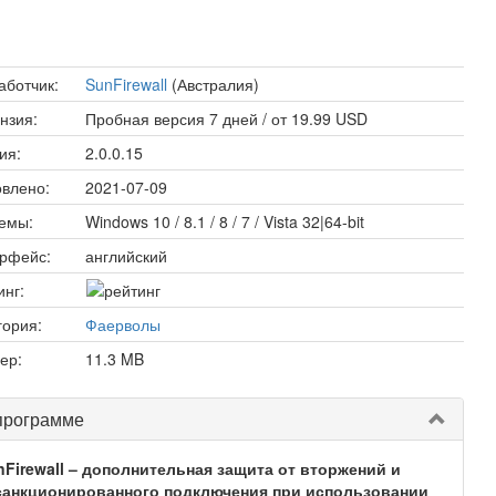
аботчик:
SunFirewall
(Австралия)
нзия:
Пробная версия 7 дней / от 19.99 USD
ия:
2.0.0.15
влено:
2021-07-09
емы:
Windows 10 / 8.1 / 8 / 7 / Vista 32|64-bit
рфейс:
английский
инг:
гория:
Фаерволы
ер:
11.3 MB
программе
nFirewall – дополнительная защита от вторжений и
санкционированного подключения при использовании