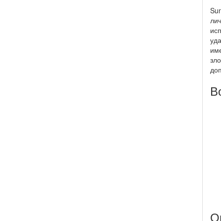
Sun
лич
исп
уда
име
зло
до
В
О