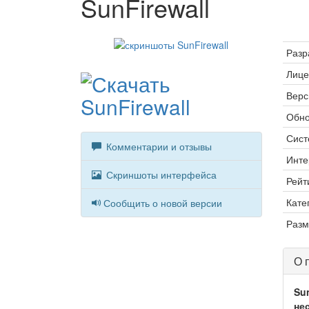
SunFirewall
Разр
Лице
Верс
Обно
Сист
Комментарии и отзывы
Инте
Скриншоты интерфейса
Рейт
Кате
Сообщить о новой версии
Разм
О 
Su
не