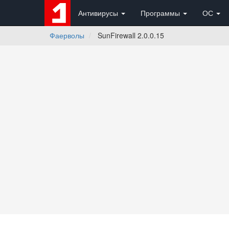
Антивирусы
Программы
ОС
Фаерволы
SunFirewall 2.0.0.15