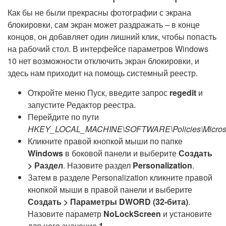
Как бы не были прекрасны фотографии с экрана
блокировки, сам экран может раздражать – в конце
концов, он добавляет один лишний клик, чтобы попасть
на рабочий стол. В интерфейсе параметров Windows
10 нет возможности отключить экран блокировки, и
здесь нам приходит на помощь системный реестр.
Откройте меню Пуск, введите запрос
regedit
и
запустите Редактор реестра.
Перейдите по пути
HKEY_LOCAL_MACHINE\SOFTWARE\Policies\Microso
Кликните правой кнопкой мыши по папке
Windows
в боковой панели и выберите
Создать
> Раздел
. Назовите раздел
Personalization
.
Затем в разделе Personalization кликните правой
кнопкой мыши в правой панели и выберите
Создать > Параметры DWORD (32-бита)
.
Назовите параметр
NoLockScreen
и установите
для него значение
1
.