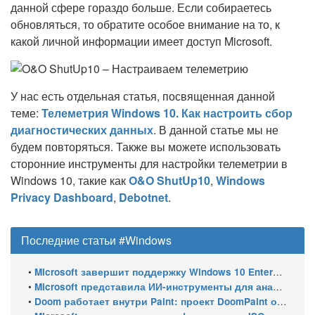
данной сфере гораздо больше. Если собираетесь
обновляться, то обратите особое внимание на то, к
какой личной информации имеет доступ Microsoft.
У нас есть отдельная статья, посвященная данной
теме:
Телеметрия Windows 10. Как настроить сбор
диагностических данных
. В данной статье мы не
будем повторяться. Также вы можете использовать
сторонние инструменты для настройки телеметрии в
Windows 10, такие как
O&O ShutUp10
,
Windows
Privacy Dashboard
,
Debotnet
.
Последние статьи #Windows
•
Microsoft завершит поддержку Windows 10 Enterprise LTSC 2021 в январе 2027 года. ESU продлят обновления до января 2030 года
•
Microsoft представила ИИ-инструменты для анализа производительности Windows: ETW MCP и WPA MCP
•
Doom работает внутри Paint: проект DoomPaint от технического директора Microsoft Azure