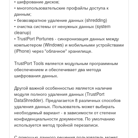
• шифрование дисков;
• многопользовательские профайлы доступа к
данным;
• безвозвратное удаление данных (shredding)
• очистка системы от ненужных данных (system
cleanup)
• TrustPort Portunes - синхронизация данных между
компьютером (Windows) и мобильными устройствами
(iPhone) через "облачное" хранилище.
TrustPort Tools является модульным программным
обеспечением и обеспечивает два метода
шифрования данных.
Другой важной особенностью является наличие
модуля полного удаления данных (TrustPort
DataShredder). Предлагается 8 различных способов
удаления данных. Пользователь может выбирать
необходимый вариант - в зависимости от степени
конфиденциальности документов. По умолчанию
используется метод тройной перезаписи.
С помощью данного решения пользователь может