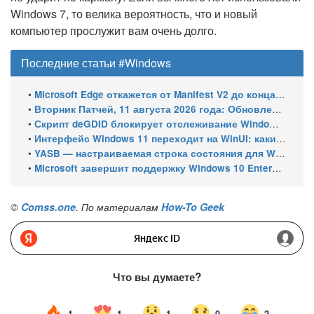
Windows 7, то велика вероятность, что и новый
компьютер прослужит вам очень долго.
Последние статьи #Windows
•
Microsoft Edge откажется от Manifest V2 до конца 2026 года – классический uBlock Origin перестанет работать
•
Вторник Патчей, 11 августа 2026 года: Обновления безопасности для Windows 11 (включая KB5121003), ESU-обновления для Windows 10
•
Скрипт deGDID блокирует отслеживание Windows по глобальному идентификатору устройства
•
Интерфейс Windows 11 переходит на WinUI: какие системные элементы обновит Microsoft
•
YASB — настраиваемая строка состояния для Windows с виджетами и поддержкой нескольких мониторов
•
Microsoft завершит поддержку Windows 10 Enterprise LTSC 2021 в январе 2027 года. ESU продлят обновления до января 2030 года
©
Comss.one
. По материалам
How-To Geek