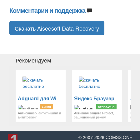
Комментарии и поддержка
Скачать Aiseesoft Data Recovery
Рекомендуем
Adguard для Windows
Яндекс.Браузер
Sti
АКЦИЯ
БЕСПЛАТНО
Антибаннер, антифишинг и
Активная защита Protect,
Наде
антитрекинг
защищенный режим
парол
© 2007-
2026
COMSS.ONE