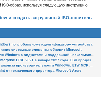
ый ISO-образ, используя следующую инструкцию:
view и создать загрузочный ISO-носитель
indows по глобальному идентификатору устройства
 какие системные элементы обновит Microsoft
indows с виджетами и поддержкой нескольких мониторов
2021 в январе 2027 года. ESU продлят обновления до января 2030 года
ализа производительности Windows: ETW MCP и WPA MCP
nt от технического директора Microsoft Azure