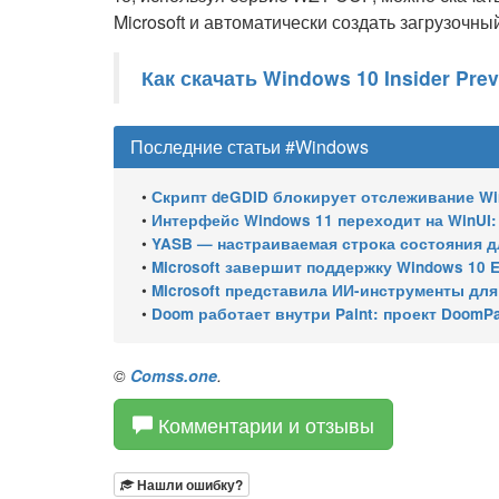
Microsoft и автоматически создать загрузочн
Как скачать Windows 10 Insider Pre
Последние статьи #Windows
•
Скрипт deGDID блокирует отслеживание W
•
Интерфейс Windows 11 переходит на WinUI:
•
YASB — настраиваемая строка состояния для W
•
Microsoft завершит поддержку Windows 10 Enterprise LTSC 
•
Microsoft представила ИИ-инструменты для ан
•
Doom работает внутри Paint: проект DoomPai
©
Comss.one
.