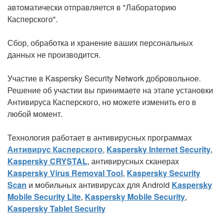
автоматически отправляется в "Лабораторию
Касперского".
Сбор, обработка и хранение ваших персональных
данных не производится.
Участие в Kaspersky Security Network добровольное.
Решение об участии вы принимаете на этапе установки
Антивируса Касперского, но можете изменить его в
любой момент.
Технология работает в антивирусных программах
Антивирус Касперского
,
Kaspersky Internet Security
,
Kaspersky CRYSTAL
, антивирусных сканерах
Kaspersky Virus Removal Tool
,
Kaspersky Security
Scan
и мобильных антивирусах для Android
Kaspersky
Mobile Security Lite
,
Kaspersky Mobile Security
,
Kaspersky Tablet Security