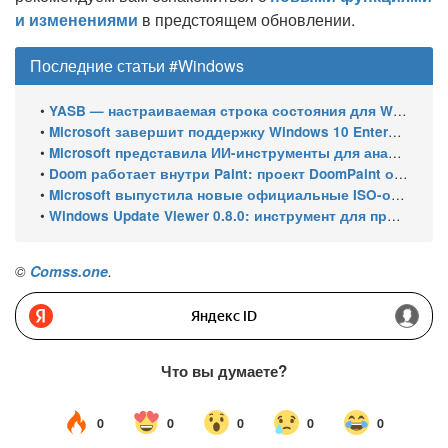
и изменениями
в предстоящем обновлении.
Последние статьи #Windows
•
YASB — настраиваемая строка состояния для Windows с виджетами и поддержкой нескольких мониторов
•
Microsoft завершит поддержку Windows 10 Enterprise LTSC 2021 в январе 2027 года. ESU продлят обновления до января 2030 года
•
Microsoft представила ИИ-инструменты для анализа производительности Windows: ETW MCP и WPA MCP
•
Doom работает внутри Paint: проект DoomPaint от технического директора Microsoft Azure
•
Microsoft выпустила новые официальные ISO-образы Windows 11 для инсайдеров
•
Windows Update Viewer 0.8.0: инструмент для просмотра истории обновлений Windows 11 и Windows 10 получил улучшения
©
Comss.one
.