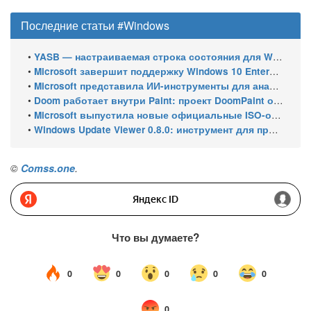
Последние статьи #Windows
•
YASB — настраиваемая строка состояния для Windows с виджетами и поддержкой нескольких мониторов
•
Microsoft завершит поддержку Windows 10 Enterprise LTSC 2021 в январе 2027 года. ESU продлят обновления до января 2030 года
•
Microsoft представила ИИ-инструменты для анализа производительности Windows: ETW MCP и WPA MCP
•
Doom работает внутри Paint: проект DoomPaint от технического директора Microsoft Azure
•
Microsoft выпустила новые официальные ISO-образы Windows 11 для инсайдеров
•
Windows Update Viewer 0.8.0: инструмент для просмотра истории обновлений Windows 11 и Windows 10 получил улучшения
©
Comss.one
.