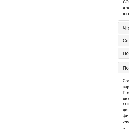
CO
дл
вс
Чт
Си
По
По
Com
вир
Пом
ана
защ
до
фил
эле