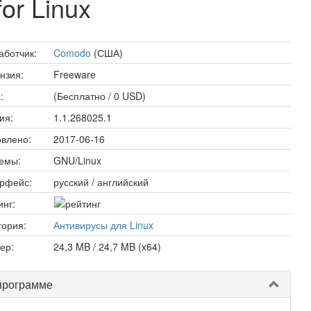
or Linux
аботчик:
Comodo
(США)
нзия:
Freeware
:
(Бесплатно / 0 USD)
ия:
1.1.268025.1
влено:
2017-06-16
емы:
GNU/Linux
рфейс:
русский / английский
инг:
гория:
Антивирусы для Linux
ер:
24,3 MB / 24,7 MB (x64)
программе