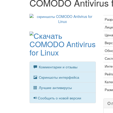
COMODO Antivirus f
Разр
Лице
Цена
Верс
Обно
Сист
Инте
Комментарии и отзывы
Рейт
Скриншоты интерфейса
Кате
Лучшие антивирусы
Разм
Сообщить о новой версии
О 