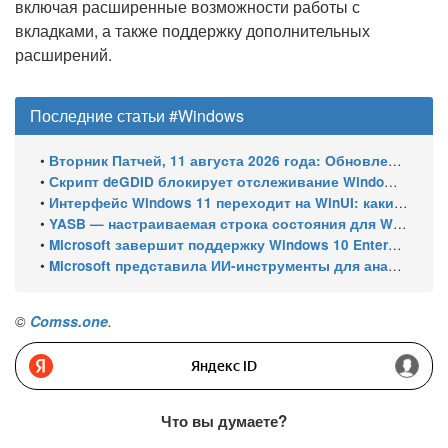
включая расширенные возможности работы с
вкладками, а также поддержку дополнительных
расширений.
Последние статьи #Windows
•
Вторник Патчей, 11 августа 2026 года: Обновления безопасности для Windows 11 (включая KB5121003), ESU-обновления для Windows 10
•
Скрипт deGDID блокирует отслеживание Windows по глобальному идентификатору устройства
•
Интерфейс Windows 11 переходит на WinUI: какие системные элементы обновит Microsoft
•
YASB — настраиваемая строка состояния для Windows с виджетами и поддержкой нескольких мониторов
•
Microsoft завершит поддержку Windows 10 Enterprise LTSC 2021 в январе 2027 года. ESU продлят обновления до января 2030 года
•
Microsoft представила ИИ-инструменты для анализа производительности Windows: ETW MCP и WPA MCP
©
Comss.one
.